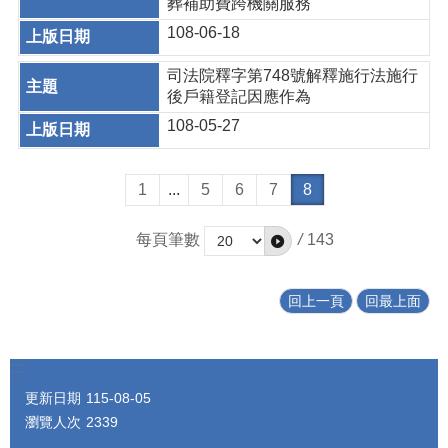
葬補助費跨機關服務
108-06-18
司法院釋字第748號解釋施行法施行
後戶籍登記因應作為
108-05-27
1
...
5
6
7
8
每頁筆數
/
143
回上一頁
回最上面
:::
更新日期
115-08-05
瀏覽人次
2339