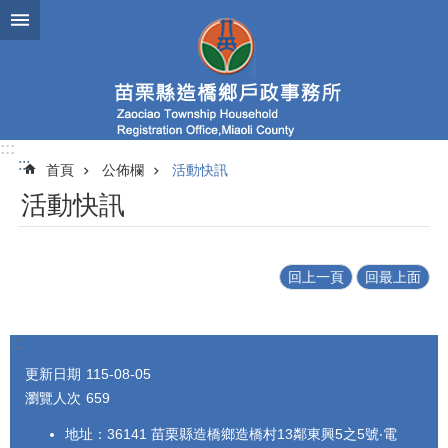
跳到主要內容區塊
:::
:::
首頁
公佈欄
活動快訊
活動快訊
回上一頁
回最上面
:::
更新日期
115-08-05
瀏覽人次
659
地址：36141 苗栗縣造橋鄉造橋村13鄰東興5之5號‧電