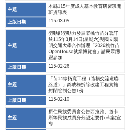
本縣115年度成人基本教育研習班開
班資訊表
115-03-05
勞動部勞動力發展署桃竹苗分署訂
於115年3月14日(星期六)與國立陽
明交通大學合作辦理「2026桃竹苗
OpenHouse就業博覽會」請民眾踴
躍參加
115-02-26
「苗14線拓寬工程（造橋交流道聯
絡道）」錦成橋拆除改建工程實施
封閉管制公告1份
115-02-10
原住民族委員會公告西拉雅、道卡
斯等民族成員身分認定要件(草案)宣
導