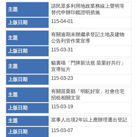
請民眾多利用地政業務線上聲明等
替代申辦印鑑證明措施
115-04-01
有關逾期未辦繼承登記土地及建物
公告列管作業宣導
115-03-31
貓裏喵「門牌新法規 苗栗好共行」
宣導短片
115-03-23
有關苗栗縣「明駝好室」社會住宅
招租相關文宣
115-03-19
當事人出境2年以上應辦理遷出登記
115-03-07