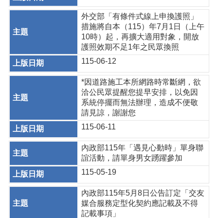
外交部「有條件式線上申換護照」
措施將自本（115）年7月1日（上午
10時）起，再擴大適用對象，開放
護照效期不足1年之民眾換照
115-06-12
*因道路施工本所網路時常斷網，欲
洽公民眾提醒您提早安排，以免因
系統停擺而無法辦理，造成不便敬
請見諒，謝謝您
115-06-11
內政部115年「遇見心動時」單身聯
誼活動，請單身男女踴躍參加
115-05-19
內政部115年5月8日公告訂定「交友
媒合服務定型化契約應記載及不得
記載事項」