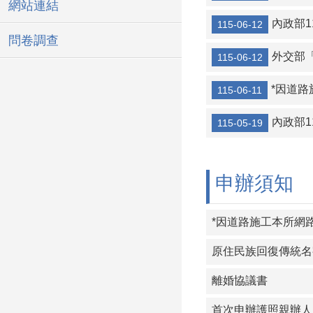
網站連結
[宣導]請依居
內政部
115-06-12
問卷調查
善用戶政司網
外交部「
115-06-12
家中勞務不分
*因道
115-06-11
男孩女孩一樣
*因道路施工
內政部
115-05-19
申辦須知
*因道路施工本所網
原住民族回復傳統名
離婚協議書
首次申辦護照親辦人