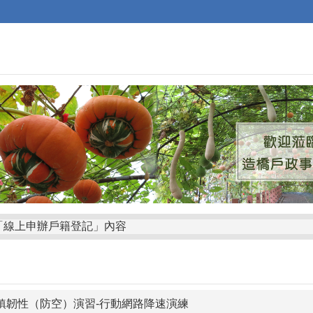
「線上申辦戶籍登記」內容
經期衛生日
守護人權和平。防制人口販運通報專線（02）23883095、11
，尊重人權！請大家一起捍衛人權、維護尊嚴，讓每個人都能自
城鎮韌性（防空）演習-行動網路降速演練