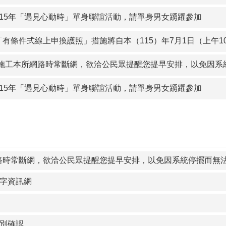
住事實遷徙戶籍，以符合人籍合一原則， 並正確戶籍資料。
115年「遇見心動時」單身聯誼活動，請單身男女踴躍參加
路申辦服務，線上申辦戶籍登記更方便
有條件式線上申換護照」措施將自本（115）年7月1日（上午10
性別年齡,減輕家庭經濟壓力，需要家人一起分擔家務,共創幸福美
路施工本所網路時常斷網，欲洽公民眾提醒您提早安排，以免因系
好，生來通通都是寶,尊重多元性別特質，破除性別刻板印象、父
本所網路時常斷網，欲洽公民眾提醒您提早安排，以免因系統停擺
115年「遇見心動時」單身聯誼活動，請單身男女踴躍參加
路時常斷網，欲洽公民眾提醒您提早安排，以免因系統停擺而無
字資訊網
別確認