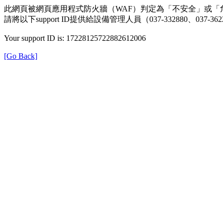
此網頁被網頁應用程式防火牆（WAF）判定為「不安全」或「
請將以下support ID提供給設備管理人員（037-332880、0
Your support ID is: 17228125722882612006
[Go Back]